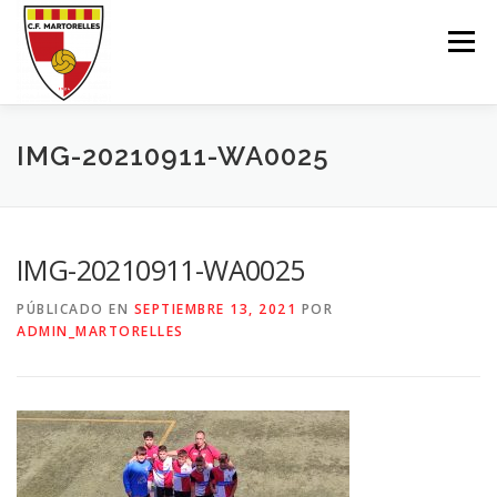
Saltar
al
Menú
contenido
EL CLUB
1ER-EQUIP
SECCIÓ FEMENINA
IMG-20210911-WA0025
SECCIÓ F11
SECCIÓ F7
ESCOLA FUTBOL
IMG-20210911-WA0025
PÚBLICADO EN
SEPTIEMBRE 13, 2021
POR
INSCRIU-TE
BOTIGA ONLINE
MARXANDATGE
ADMIN_MARTORELLES
CONTACTE