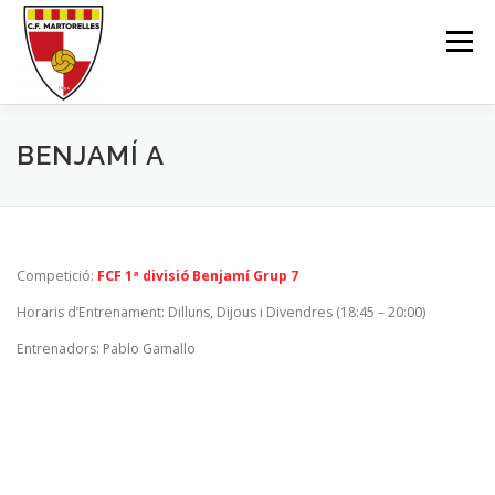
Saltar
al
Menú
contenido
EL CLUB
1ER-EQUIP
SECCIÓ FEMENINA
BENJAMÍ A
SECCIÓ F11
SECCIÓ F7
ESCOLA FUTBOL
Competició:
FCF 1ª divisió Benjamí Grup 7
INSCRIU-TE
BOTIGA ONLINE
MARXANDATGE
Horaris d’Entrenament: Dilluns, Dijous i Divendres (18:45 – 20:00)
Entrenadors: Pablo Gamallo
CONTACTE