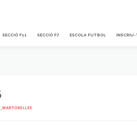
SECCIÓ F11
SECCIÓ F7
ESCOLA FUTBOL
INSCRIU-
5
_MARTORELLES