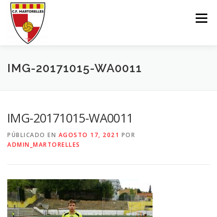
Saltar
al
Menú
contenido
EL CLUB
1ER-EQUIP
SECCIÓ FEMENINA
IMG-20171015-WA0011
SECCIÓ F11
SECCIÓ F7
ESCOLA FUTBOL
IMG-20171015-WA0011
PÚBLICADO EN
AGOSTO 17, 2021
POR
INSCRIU-TE
BOTIGA ONLINE
MARXANDATGE
ADMIN_MARTORELLES
CONTACTE