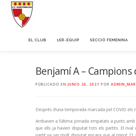
Saltar
al
contenido
EL CLUB
1ER-EQUIP
SECCIÓ FEMENINA
Benjamí A – Campions 
PÚBLICADO EN
JUNIO 26, 2021
POR
ADMIN_MAR
Després d’una temporada marcada pel COVID els n
Arribaven a l’última jornada empatats a punts amb 
que ells ja havien disputat tots els partits. El riv
partit va ser molt disputat encara que al minut 21