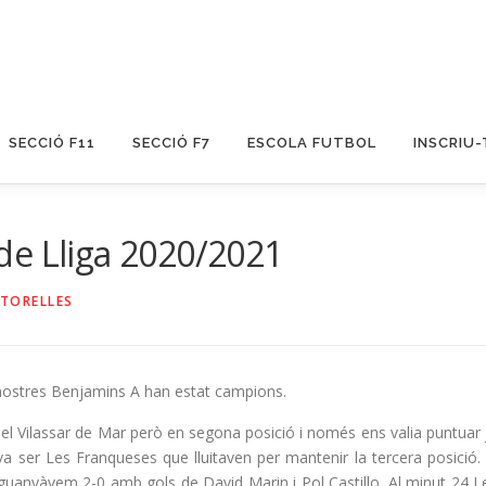
SECCIÓ F11
SECCIÓ F7
ESCOLA FUTBOL
INSCRIU-
de Lliga 2020/2021
TORELLES
ostres Benjamins A han estat campions.
el Vilassar de Mar però en segona posició i només ens valia puntuar 
al va ser Les Franqueses que lluitaven per mantenir la tercera posició. 
 guanyàvem 2-0 amb gols de David Marin i Pol Castillo. Al minut 24 L