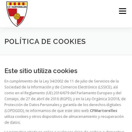
Saltar
al
Menú
contenido
EL CLUB
1ER-EQUIP
SECCIÓ FEMENINA
POLÍTICA DE COOKIES
SECCIÓ F11
SECCIÓ F7
ESCOLA FUTBOL
Este sitio utiliza cookies
En cumplimiento de la Ley 34/2002 de 11 de julio de Servicios de la
INSCRIU-TE
BOTIGA ONLINE
MARXANDATGE
Sociedad de la Información y de Comercio Electrónico (LSSICE), así
como en el Reglamento (UE) 2016/679 del Parlamento Europeo y del
Consejo, de 27 de abril de 2016 (RGPD), y en la Ley Orgánica 3/2018, de
Protección de Datos Personales y garantía de los derechos digitales
CONTACTE
(LOPDGDD), te informamos de que este sitio web
CFMartorelles
utiliza cookies y otros dispositivos de almacenamiento y recuperación
de datos.